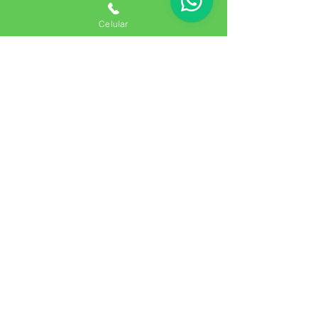
Celular
Especialistas en cerramientos
perimetrales de máxima seguridad
para cualquier propiedadntos
perimetrales
PRODUCTOS
Mallas
Alambre
Carpintería Metálica
Láminas Perforadas
Concertina de Seguridad
SERVICIOS
Instalación Concertina